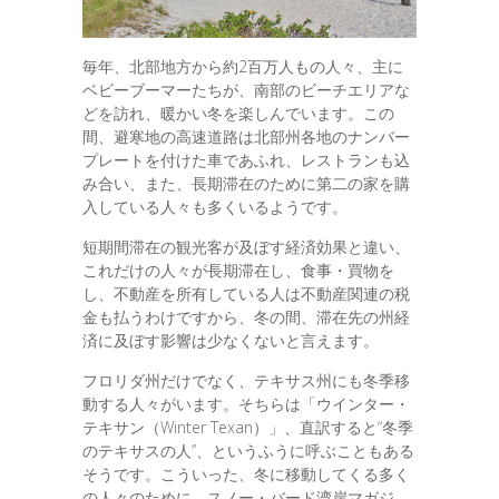
毎年、北部地方から約2百万人もの人々、主に
ベビーブーマーたちが、南部のビーチエリアな
どを訪れ、暖かい冬を楽しんでいます。この
間、避寒地の高速道路は北部州各地のナンバー
プレートを付けた車であふれ、レストランも込
み合い、また、長期滞在のために第二の家を購
入している人々も多くいるようです。
短期間滞在の観光客が及ぼす経済効果と違い、
これだけの人々が長期滞在し、食事・買物を
し、不動産を所有している人は不動産関連の税
金も払うわけですから、冬の間、滞在先の州経
済に及ぼす影響は少なくないと言えます。
フロリダ州だけでなく、テキサス州にも冬季移
動する人々がいます。そちらは「ウインター・
テキサン（Winter Texan）」、直訳すると“冬季
のテキサスの人”、というふうに呼ぶこともある
そうです。こういった、冬に移動してくる多く
の人々のために、スノー・バード湾岸マガジ