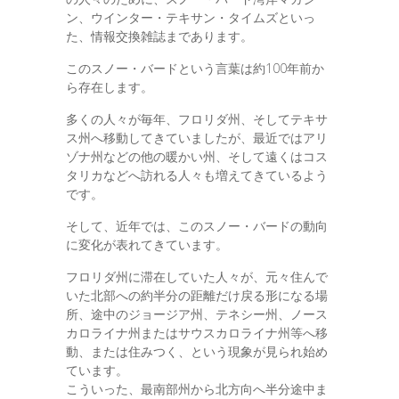
ン、ウインター・テキサン・タイムズといっ
た、情報交換雑誌まであります。
このスノー・バードという言葉は約100年前か
ら存在します。
多くの人々が毎年、フロリダ州、そしてテキサ
ス州へ移動してきていましたが、最近ではアリ
ゾナ州などの他の暖かい州、そして遠くはコス
タリカなどへ訪れる人々も増えてきているよう
です。
そして、近年では、このスノー・バードの動向
に変化が表れてきています。
フロリダ州に滞在していた人々が、元々住んで
いた北部への約半分の距離だけ戻る形になる場
所、途中のジョージア州、テネシー州、ノース
カロライナ州またはサウスカロライナ州等へ移
動、または住みつく、という現象が見られ始め
ています。
こういった、最南部州から北方向へ半分途中ま