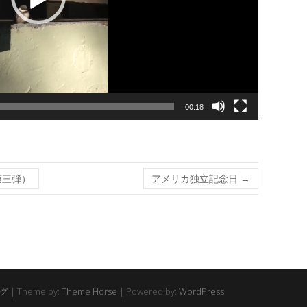
00:18
第三弾）
アメリカ独立記念日
→
グ
| Theme by:
Theme Horse
| Powered by:
WordPress