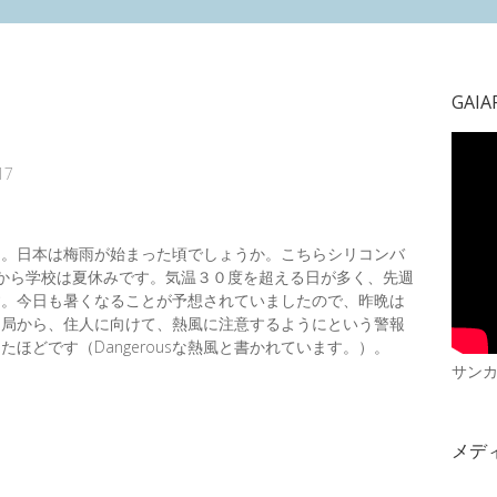
GAIA
17
た。日本は梅雨が始まった頃でしょうか。こちらシリコンバ
から学校は夏休みです。気温３０度を超える日が多く、先週
す。今日も暑くなることが予想されていましたので、昨晩は
当局から、住人に向けて、熱風に注意するようにという警報
ほどです（Dangerousな熱風と書かれています。）。
サン
メデ