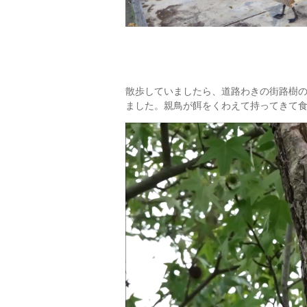
散歩していましたら、道路わきの街路樹
ました。親鳥が餌をくわえて持ってきて
動
画
プ
レ
ー
ヤ
ー