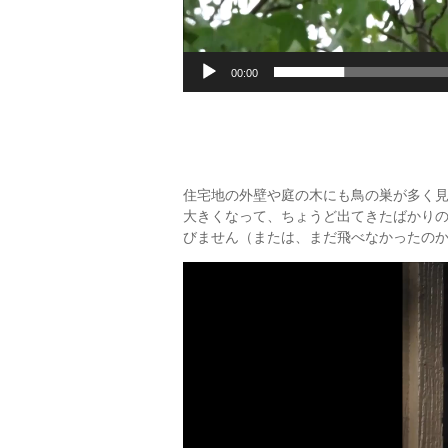
00:00
住宅地の外壁や庭の木にも鳥の巣が多く見
大きくなって、ちょうど出てきたばかり
びません（または、まだ飛べなかったの
動
画
プ
レ
ー
ヤ
ー