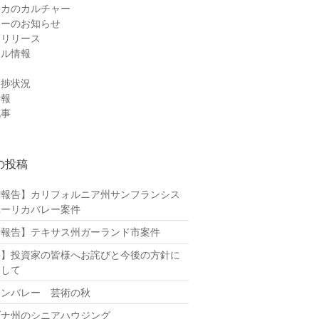
リカのカルチャー
ナーのお知らせ
スリリース
カル情報
進捗状況
情報
記事
の投稿
捗報告】カリフォルニア州サンフランシス
ユーリカバレー案件
捗報告】テキサス州ガーランド市案件
要】投資家の皆様へお詫びと今後の方針に
まして
コンバレー 芸術の秋
ゾナ州のシニアハウジング