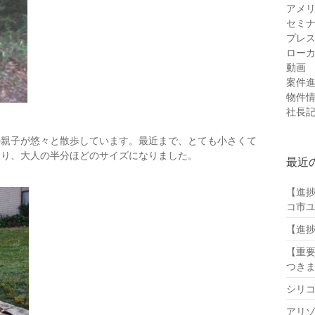
アメ
セミ
プレ
ロー
動画
案件
物件
社長
の親子が悠々と散歩しています。最近まで、とても小さくて
なり、大人の半分ほどのサイズになりました。
最近
【進
コ市
【進
【重
つき
シリ
アリ