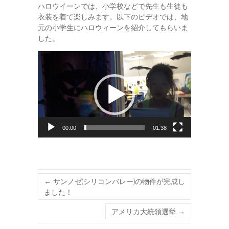
ハロウイーンでは、小学校などで先生も生徒も
衣装を着て楽しみます。以下のビデオでは、地
元の小学生にハロウィーンを紹介してもらいま
した。
動
画
プ
レ
ー
ヤ
ー
00:00
01:38
←
サンノゼ(シリコンバレー)の物件が完成し
ました！
アメリカ大統領選挙
→