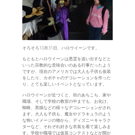
そろそろ10月31日、ハロウイーンです。
もともとハロウイーンは悪霊を追い出すなどと
いった宗教的な意味合いのある行事だったよう
ですが、現在のアメリカでは大人も子供も仮装
をしたり、カボチャのデコレーションを作った
り、とても楽しいイベントとなっています。
ハロウイーンが近づくと、街のあちこち、家や
職場、そして学校の教室の中までも、お化け、
蜘蛛、黒猫などの様々なデコレーションがされ
ます。大人も子供も、魔女やドラキュラのよう
な怖いイメージの物から、ディズニーキャラク
ターなど、それぞれ好きな衣装を着て楽しみま
す。学校や職場では仮装コンテストなどが開か