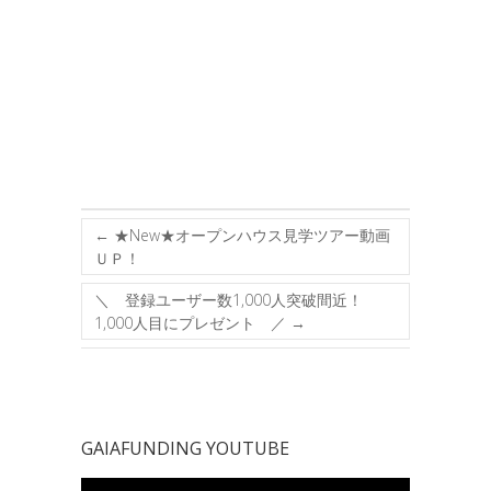
←
★New★オープンハウス見学ツアー動画
ＵＰ！
＼ 登録ユーザー数1,000人突破間近！
1,000人目にプレゼント ／
→
GAIAFUNDING YOUTUBE